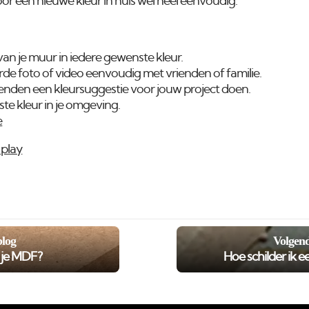
r een nieuwe kleur in huis wel heel eenvoudig.
van je muur in iedere gewenste kleur.
urde foto of video eenvoudig met vrienden of familie.
ienden een kleursuggestie voor jouw project doen.
te kleur in je omgeving.
e
play
blog
Volgend
r je MDF?
Hoe schilder ik e