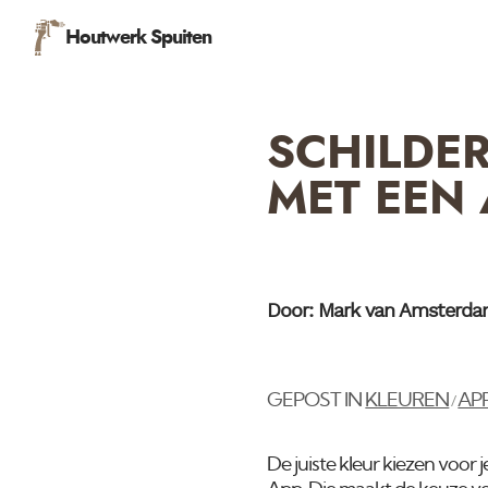
Houtwerk Spuiten
SCHILDER
MET EEN 
Door: Mark van Amsterd
GEPOST IN
KLEUREN
AP
/
De juiste kleur kiezen voor 