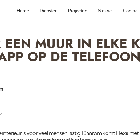
Home
Diensten
Projecten
Nieuws
Contact
 EEN MUUR IN ELKE 
APP OP DE TELEFOON
am
P
je interieur is voor veel mensen lastig. Daarom komt Flexa met