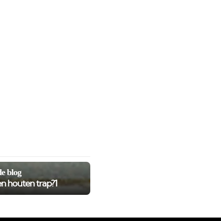
e blog
en houten trap?1