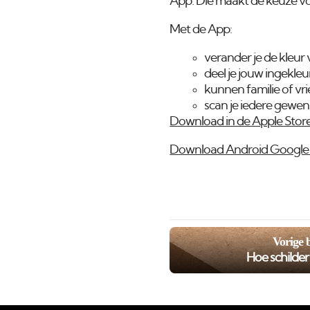
App. Die maakt de keuze voo
Met de App:
verander je de kleur 
deel je jouw ingekle
kunnen familie of vr
scan je iedere gewens
Download in de Apple Stor
Download Android Google 
Vorige 
Hoe schilde