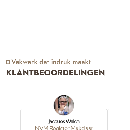
aannemer dit op kwaliteitsniveau C mogen afleveren of
ook wel genoemd behangklaar. Als dit geschilderd of
gespoten gaat worden zal het altijd een aftekening geven
Vakwerk dat indruk maakt
KLANTBEOORDELINGEN
Jacques Walch
NVM Register Makelaar