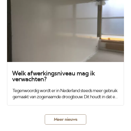
de lamp zodat we niets missen. Het zijn daglicht lampen
zodat we ook geen verassingen met kleur hebben. Slechts
50 watt dus erg zuinig voor de klant, veilig omdat ze koud
blijven. De lichtopbrengst is vergelijkbaar met een
traditionele 1000 watt bouwlamp.
Welk afwerkingsniveau mag ik
verwachten?
Tegenwoordig wordt er in Nederland steeds meer gebruik
gemaakt van zogenaamde droogbouw. Dit houdt in dat er
niet meer gemetseld en traditioneel gestukadoord wordt,
maar dat er gipsplaten worden gemonteerd op houten of
aluminimum regels en daarna worden de gaten en
Meer nieuws
gleuven dicht gesmeerd. Op het eerste gezicht ziet dit er
best wel strak uit. Als er niets wordt afgesproken zal de