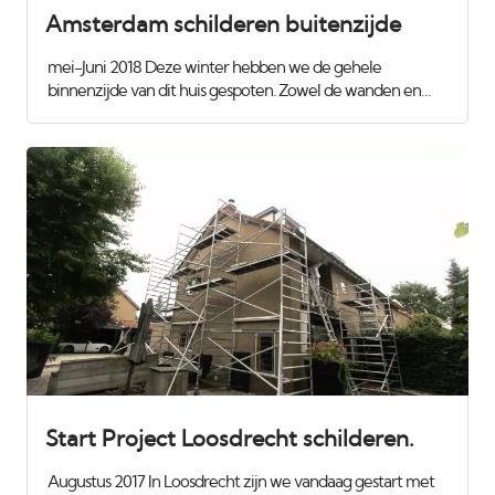
Amsterdam schilderen buitenzijde
mei-Juni 2018 Deze winter hebben we de gehele
binnenzijde van dit huis gespoten. Zowel de wanden en
plafonds als het houtwerk met de trappen erbij. Nu was het
tijd voor de buitenzijde. Het gevel-hout is onderhoudsvrij
maar de lijsten moesten nog wel rondom geschilrd
worden.
Start Project Loosdrecht schilderen.
Augustus 2017 In Loosdrecht zijn we vandaag gestart met