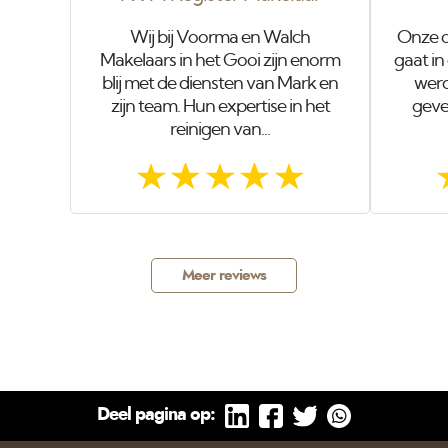
Wij bij Voorma en Walch
Onze o
Makelaars in het Gooi zijn enorm
gaat in
blij met de diensten van Mark en
werd
zijn team. Hun expertise in het
gevel
reinigen van...
Meer reviews
Deel pagina op: