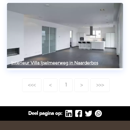
Interieur Villa Ijselmeerweg in Naarderbos
<<<
<
1
>
>>>
Deel pagina op: