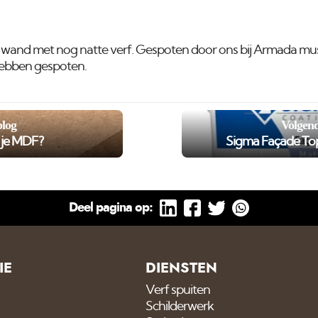
wand met nog natte verf. Gespoten door ons bij Armada mu
 hebben gespoten.
blog
Volgend
r je MDF?
Sigma Façade Top
Deel pagina op:
IE
DIENSTEN
Verf spuiten
Schilderwerk