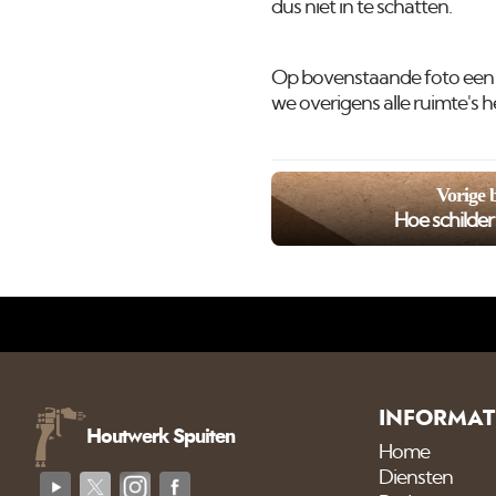
dus niet in te schatten.
Op bovenstaande foto een 
we overigens alle ruimte's
Vorige 
Hoe schilde
INFORMAT
Houtwerk Spuiten
Home
Diensten