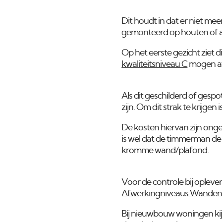
Dit houdt in dat er niet me
gemonteerd op houten of a
Op het eerste gezicht ziet d
kwaliteitsniveau C
mogen af
Als dit geschilderd of gesp
zijn. Om dit strak te krijge
De kosten hiervan zijn onge
is wel dat de timmerman de 
kromme wand/plafond.
Voor de controle bij oplev
Afwerkingniveaus Wanden 
Bij nieuwbouw woningen kij