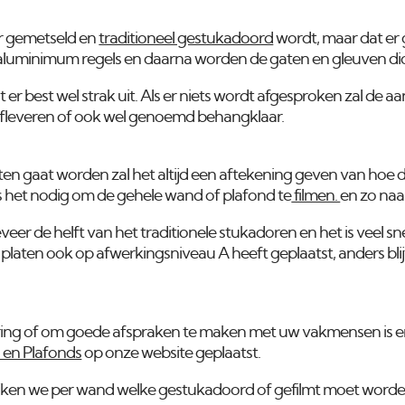
er gemetseld en
traditioneel gestukadoord
wordt, maar dat er
luminimum regels en daarna worden de gaten en gleuven di
it er best wel strak uit. Als er niets wordt afgesproken zal de 
leveren of ook wel genoemd behangklaar.
oten gaat worden zal het altijd een aftekening geven van ho
n is het nodig om de gehele wand of plafond te
filmen.
en zo naa
veer de helft van het traditionele stukadoren en het is veel s
platen ook op afwerkingsniveau A heeft geplaatst, anders blij
ering of om goede afspraken te maken met uw vakmensen is e
en Plafonds
op onze website geplaatst.
ken we per wand welke gestukadoord of gefilmt moet worden.