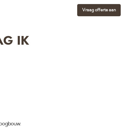
Vraag offerte aan
G IK
roogbouw.