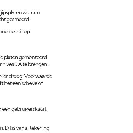
 gipsplaten worden
cht gesmeerd.
aannemer dit op
e de platen gemonteerd
r niveau A te brengen.
neller droog. Voorwaarde
ft het een scheve of
r een
gebruikerskaart
 Dit is vanaf tekening