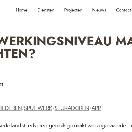
Home
Diensten
Projecten
Nieuws
Contact
WERKINGSNIVEAU MA
HTEN?
am
HILDEREN
SPUITWERK
STUKADOREN
APP
/
/
/
 Nederland steeds meer gebruik gemaakt van zogenaamde d