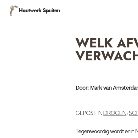
Houtwerk Spuiten
WELK AF
VERWAC
Door: Mark van Amsterd
GEPOST IN
DROGEN
SC
/
Tegenwoordig wordt er in