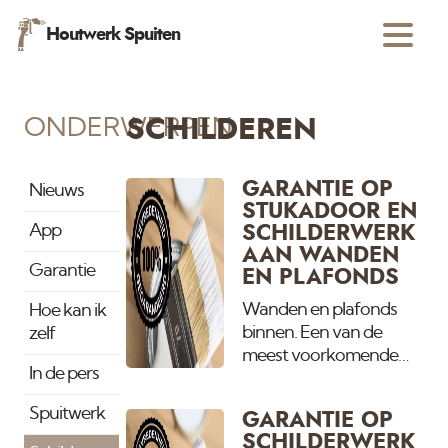
Houtwerk Spuiten
ONDERWERPEN
SCHILDEREN
GARANTIE OP
Nieuws
STUKADOOR EN
App
SCHILDERWERK
AAN WANDEN
Garantie
EN PLAFONDS
Wanden en plafonds
Hoe kan ik
binnen. Een van de
zelf
meest voorkomende
In de pers
klachten en ergernissen
zijn het openspringen
Spuitwerk
GARANTIE OP
van naden en kieren. Na
SCHILDERWERK