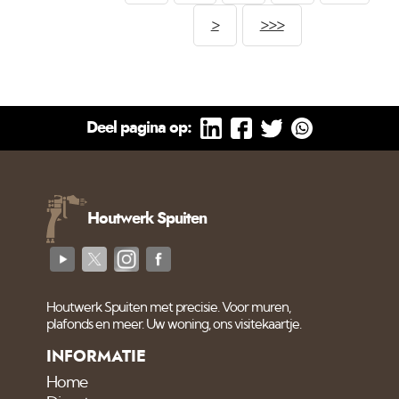
nieuws op onze
>
>>>
instagram pagina.
Deel pagina op:
Houtwerk Spuiten
Houtwerk Spuiten met precisie. Voor muren,
plafonds en meer. Uw woning, ons visitekaartje.
INFORMATIE
Home