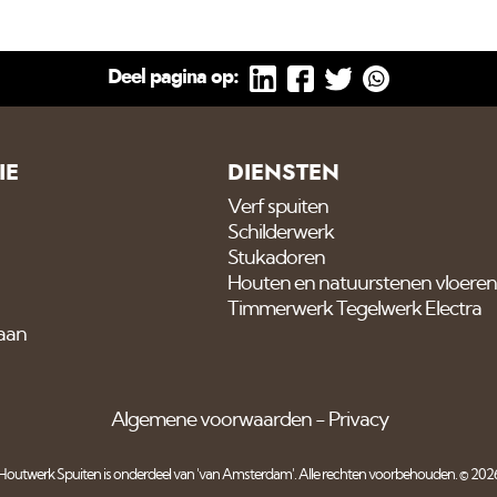
Misschien niet de meest
Deel pagina op:
IE
DIENSTEN
Verf spuiten
Schilderwerk
Stukadoren
Houten en natuurstenen vloeren
Timmerwerk Tegelwerk Electra
 aan
Algemene voorwaarden
Privacy
Houtwerk Spuiten is onderdeel van
'van Amsterdam'
. Alle rechten voorbehouden. © 202