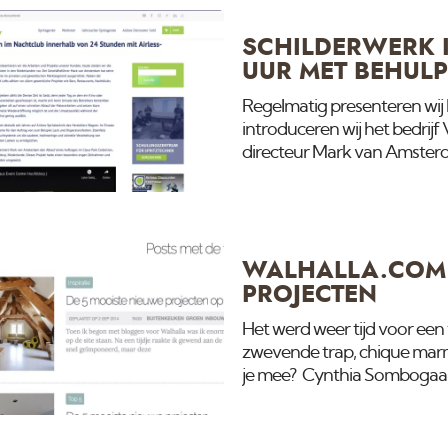
houtwerk moet wel vast blijv
SCHILDERWERK 
UUR MET BEHULP
Regelmatig presenteren wij
introduceren wij het bedri
directeur Mark van Amsterd
projecten in de particulie
herinrichting van villa's en
zoals bars, restaurants, nach
het motto time is money cou
WALHALLA.COM 
PROJECTEN
Het werd weer tijd voor een
zwevende trap, chique marme
je mee? Cynthia Sombogaar
eigentijdse en lichte interie
marmer gebruikt waardoor het 
bijzondere interieur zijn bij