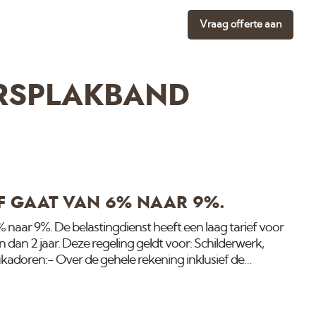
Vraag offerte aan
RSPLAKBAND
F GAAT VAN 6% NAAR 9%.
 naar 9%. De belastingdienst heeft een laag tarief voor
dan 2 jaar. Deze regeling geldt voor: Schilderwerk,
kadoren:- Over de gehele rekening inklusief de
rief. Alle andere werkzaamheden in de bouw worden
us en uitgebreide omschrijving: Belasingdienst Per 1-1-
an 6 naar 9%. meer info vindt u hier. Schilderen Het