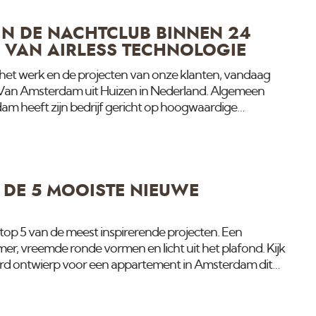
en zitten. Belangrijk is dat de ondergrond goed
IN DE NACHTCLUB BINNEN 24
 VAN AIRLESS TECHNOLOGIE
 het werk en de projecten van onze klanten, vandaag
jf Van Amsterdam uit Huizen in Nederland. Algemeen
am heeft zijn bedrijf gericht op hoogwaardige
re en commerciële marktsegmenten. Naast de
 lofts omvat de portefeuille vooral commerciële projecten
tclubs en bioscopen. Zeker bij dit soort projecten geldt
nts, want iedere dag dat een bioscoop of
DE 5 MOOISTE NIEUWE
 top 5 van de meest inspirerende projecten. Een
r, vreemde ronde vormen en licht uit het plafond. Kijk
d ontwierp voor een appartement in Amsterdam dit
ur. In de keuken en in de badkamer is een bijzonder soort
interieur een chique uitstraling krijgt. In dit
na alle muren rond, met vierkante nissen en uitsparingen.