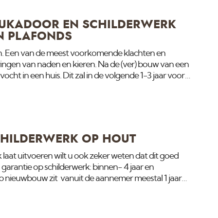
der dan 2
TUKADOOR EN SCHILDERWERK
N PLAFONDS
. Een van de meest voorkomende klachten en
ringen van naden en kieren. Na de (ver) bouw van een
ocht in een huis. Dit zal in de volgende 1-3 jaar voor
ijnen. Een gevolg hiervan is dat bepaalde materialen
t gevolg daar weer van kan een scheur of kier zijn.
 en stuukwerk krimpt zelf nooit. Het is de ondergrond die
ieuw plafond wordt gemaakt van hout
CHILDERWERK OP HOUT
laat uitvoeren wilt u ook zeker weten dat dit goed
ijd garantie op schilderwerk: binnen- 4 jaar en
Op nieuwbouw zit vanuit de aannemer meestal 1 jaar
n een glimmende grondverf op. Maar de vraag is wat er
arantie valt. Er zijn een paar verschillende
er informatie over wil geven. Hechting Verf op