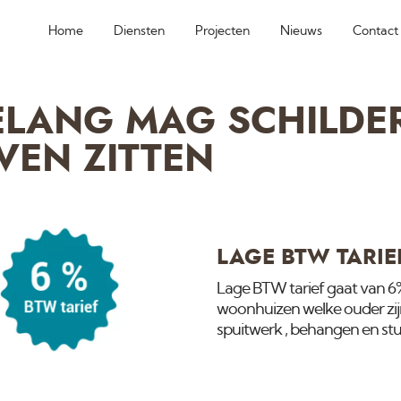
Home
Diensten
Projecten
Nieuws
Contact
LANG MAG SCHILDE
JVEN ZITTEN
LAGE BTW TARIE
Lage BTW tarief gaat van 6%
woonhuizen welke ouder zijn 
spuitwerk , behangen en stu
materialen het lage btw ta
belast met 21%. Actuele stat
2019 gaat deze btw omhoog v