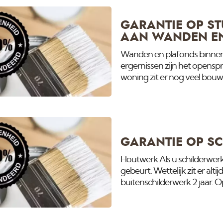
schilderen van woningen ou
GARANTIE OP S
AAN WANDEN E
Wanden en plafonds binnen
ergernissen zijn het opensp
woning zit er nog veel bouwv
het grootste gedeelte verdw
gaan krimpen of zetten en he
Voor alle duidelijkheid: verf
krimpt of zet. Als er een n
GARANTIE OP S
Houtwerk Als u schilderwerk 
gebeurt. Wettelijk zit er alt
buitenschilderwerk 2 jaar. 
garantie. Deze levert hem i
wel en wat er niet onder de g
onderwerpen waar ik wat me