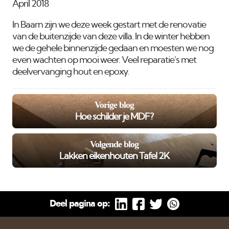
April 2018
In Baarn zijn we deze week gestart met de renovatie
van de buitenzijde van deze villa. In de winter hebben
we de gehele binnenzijde gedaan en moesten we nog
even wachten op mooi weer. Veel reparatie's met
deelvervanging hout en epoxy.
Vorige blog
Hoe schilder je MDF?
Volgende blog
Lakken eikenhouten Tafel 2K
Deel pagina op: