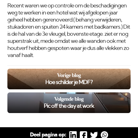
Recent waren we op controle om de beschadigingen
weg te werken in een hotel wat wij afgelopen jaar
geheel hebben gerenoveerd.( behang verwijderen,
stukadoren en spuiten 24 kamers met badkamers.) Dit
is de hal van de 3e vleugel, bovenste etage. ziet er nog
superstrak uit, mede omdat we alle wanden ook met
houtverf hebben gespoten waar je dus alle vlekken zo
vanaf haalt.
Vorige blog
Hoe schilder je MDF?
Volgende blog
Pic off the day at work
Deel pagina op: