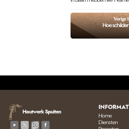
In Baarn hebben we 7 kamers
Vorige 
Hoe schilde
INFORMAT
Houtwerk Spuiten
Home
Diensten