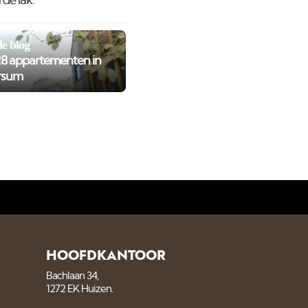
de lak.
e blog
8 appartementen in
rsum
HOOFDKANTOOR
Bachlaan 34,
1272 EK Huizen.