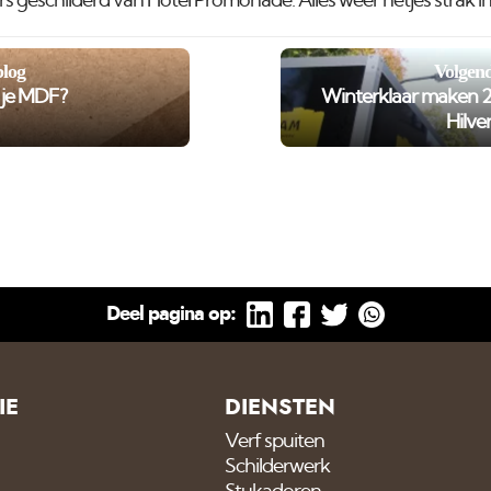
 geschilderd van Hotel Promonade. Alles weer netjes strak in 
blog
Volgend
r je MDF?
Winterklaar maken 2
Hilve
Deel pagina op:
IE
DIENSTEN
Verf spuiten
Schilderwerk