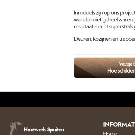
Inmiddels zijn op ons pro
wanden niet geheel waren g
resultaat is echt superstra
Deuren, kozijnen en trapp
Vorige 
Hoe schilde
INFORMAT
Houtwerk Spuiten
Home