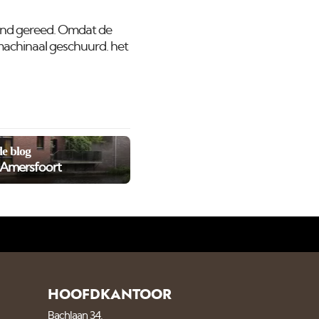
rond gereed. Omdat de
machinaal geschuurd. het
e blog
t Amersfoort
HOOFDKANTOOR
Bachlaan 34,