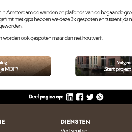
ject in Amsterdam de wanden en plafonds van de begaande g
efilmt met gips hebben we deze 3x gespoten en tussentijds 
k geworden.
en worden ook gespoten maar dan net houtverf.
blog
Volgend
r je MDF?
Start projec
Deel pagina op:
IE
DIENSTEN
Verf spuiten