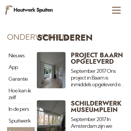
Houtwerk Spuiten
ONDERWERPEN
SCHILDEREN
PROJECT BAARN
Nieuws
OPGELEVERD
App
September 2017 Ons
project in Baarn is
Garantie
inmiddels opgeleverd en
Hoe kan ik
de bewoners zijn er deze
zelf
week in getrokken. De
SCHILDERWERK
woning is geheel
In de pers
MUSEUMPLEIN
gespoten vanaf de
begaande grond, 1e
September 2017 In
Spuitwerk
etage tot en met de
Amsterdam zijn we