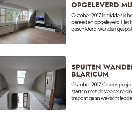
OPGELEVERD MU
Oktober 2017 Inmiddels is 
gereed en opgeleverd. Het 
geschilderd, wanden gespot
de olie gezet.
SPUITEN WANDE
BLARICUM
Oktober 2017. Op ons projec
starten met de voorbereidi
trapgat gaan we dicht legg
nalopen met een led bouwlam
wordt alles geschuurd met 
eertste laag wordt gespoten
zit op het nieuwe stuukwerk.