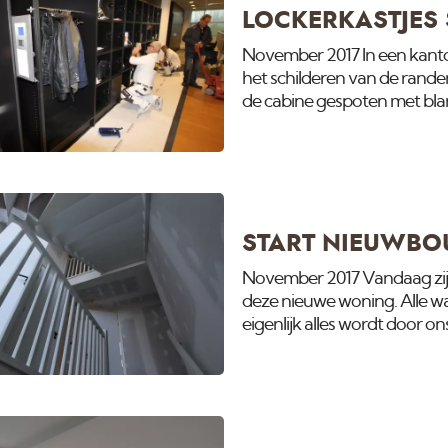
LOCKERKASTJES
November 2017 In een kanto
het schilderen van de randen
de cabine gespoten met blan
handwerk uitgevoerd.
START NIEUWBO
November 2017 Vandaag zijn
deze nieuwe woning. Alle w
eigenlijk alles wordt door
houtverf. Meer foto's volgen