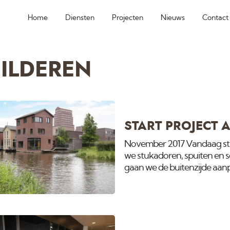
Home
Diensten
Projecten
Nieuws
Contact
ILDEREN
START PROJECT
November 2017 Vandaag star
we stukadoren, spuiten en s
gaan we de buitenzijde aanp