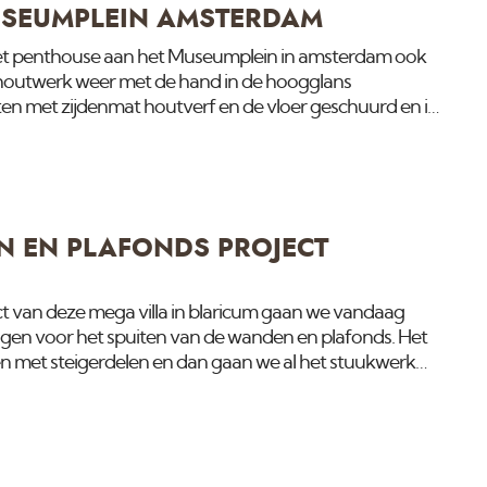
SEUMPLEIN AMSTERDAM
het penthouse aan het Museumplein in amsterdam ook
houtwerk weer met de hand in de hoogglans
en met zijdenmat houtverf en de vloer geschuurd en in
N EN PLAFONDS PROJECT
t van deze mega villa in blaricum gaan we vandaag
ngen voor het spuiten van de wanden en plafonds. Het
en met steigerdelen en dan gaan we al het stuukwerk
p op beschadigingen en repareren dit. Als dit droog is
onze speciale wand en plafondschuurmachine. De
 met een wall-primer wat zorgt dat de verf goed vast
 Deze is al op kleur gemaakt en is zo sterk