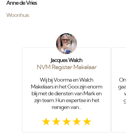
Anne de Vries
Woonhuis
Jacques Walch
NVM Register Makelaar
Wij bij Voorma en Walch
Onze o
Makelaars in het Gooi zijn enorm
gaat i
blij met de diensten van Mark en
wer
zijn team. Hun expertise in het
geve
reinigen van...