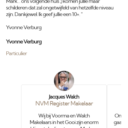
Mark… ons volgende huis ;) komen jullie maar
schilderen dat zal ongetwijfeld van hetzelfde niveau
zijn. Dankjewel. Ik geef jullie een 10+. "
Yvonne Verburg
Yvonne Verburg
Particulier
Jacques Walch
NVM Register Makelaar
Wij bij Voorma en Walch
Onze o
Makelaars in het Gooi zijn enorm
gaat i