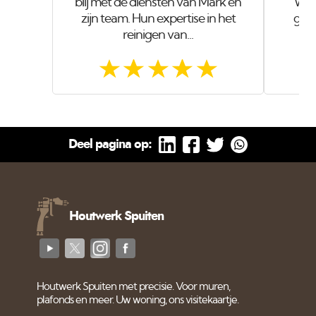
blij met de diensten van Mark en
wer
zijn team. Hun expertise in het
geve
reinigen van...
Deel pagina op:
Houtwerk Spuiten
Houtwerk Spuiten met precisie. Voor muren,
plafonds en meer. Uw woning, ons visitekaartje.